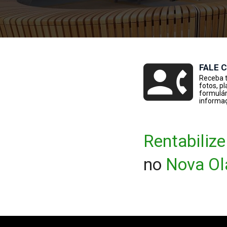
FALE 
Receba t
fotos, p
formulár
informaç
Rentabilize
no 
Nova Ola