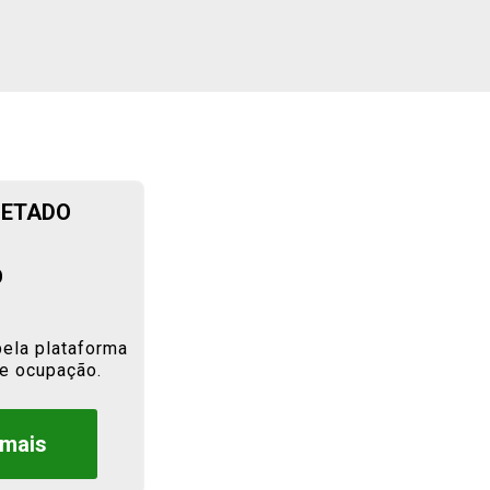
JETADO
%
ela plataforma 
e ocupação.
 mais