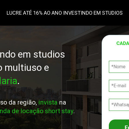
LUCRE ATÉ 16% AO ANO INVESTINDO EM STUDIOS
CADA
indo em studios 
no novo complexo multiuso e 
aria
.
o da região, 
invista
 na 
da de locação short stay
.
E